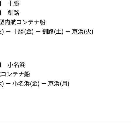
日 十勝
 釧路
U型内航コンテナ船
 十勝(金) － 釧路(土) － 京浜(火)
1日 小名浜
航コンテナ船
－ 小名浜(金) － 京浜(月)