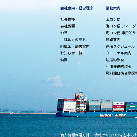
会社案内・経営理念
業務案内
社長挨拶
海コン便
会社概要
海コン便 フィー
沿革
海コン便 専用船サ
「挑戦」の歩み
航路案内
組織図・部署案内
運航スケジュール
お知らせ一覧
ターミナル案内
動画
運送約款
利用運送約款
燃料油価格変動調
個人情報保護方針
情報セキュリティ基本方