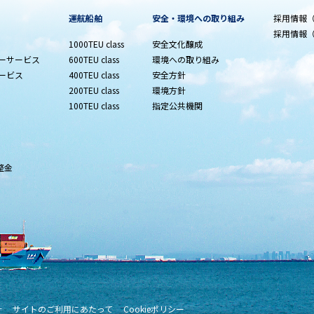
運航船舶
安全・環境への取り組み
採用情報
採用情報
1000TEU class
安全文化醸成
ダーサービス
600TEU class
環境への取り組み
ービス
400TEU class
安全方針
200TEU class
環境方針
100TEU class
指定公共機関
整金
針
サイトのご利用にあたって
Cookieポリシー