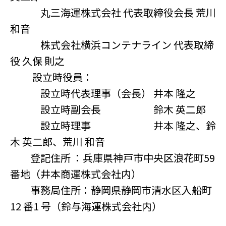
丸三海運株式会社 代表取締役会長 荒川
和音
株式会社横浜コンテナライン 代表取締
役 久保 則之
設立時役員：
設立時代表理事（会長） 井本 隆之
設立時副会長 鈴木 英二郎
設立時理事 井本 隆之、鈴
木 英二郎、荒川 和音
登記住所 ：兵庫県神戸市中央区浪花町59
番地（井本商運株式会社内）
事務局住所：静岡県静岡市清水区入船町
12 番1 号（鈴与海運株式会社内）