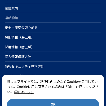
業務案内
運航船舶
安全・環境の取り組み
採用情報（海上職）
採用情報（陸上職）
個人情報保護方針
情報セキュリティ基本方針
サイトのご利用にあたって
当ウェブサイトでは、利便性向上のためCookieを使用してい
Cookieポリシー
ます。Cookie使用に同意される場合は「OK」を押してくださ
い。
詳細はこちら
English
OK